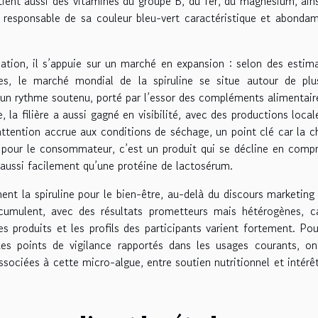
tient aussi des vitamines du groupe B, du fer, du magnésium, ain
, responsable de sa couleur bleu-vert caractéristique et abond
ion, il s’appuie sur un marché en expansion : selon des estim
des, le marché mondial de la spiruline se situe autour de plu
à un rythme soutenu, porté par l’essor des compléments alimentair
, la filière a aussi gagné en visibilité, avec des productions local
attention accrue aux conditions de séchage, un point clé car la c
 pour le consommateur, c’est un produit qui se décline en comp
 aussi facilement qu’une protéine de lactosérum.
ent la spiruline pour le bien-être, au-delà du discours marketing
accumulent, avec des résultats prometteurs mais hétérogènes, c
es produits et les profils des participants varient fortement. Po
des points de vigilance rapportés dans les usages courants, o
 associées à cette micro-algue, entre soutien nutritionnel et intérê