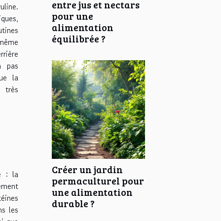
entre jus et nectars
uline.
pour une
ques,
alimentation
utines
équilibrée ?
 même
rrière
à pas
ue la
 très
Créer un jardin
 : la
permaculturel pour
tement
une alimentation
téines
durable ?
ns les