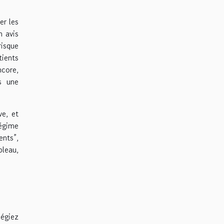
er les
n avis
risque
tients
ncore,
s une
ve, et
régime
ents”,
bleau,
légiez