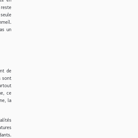
 reste
 seule
mmeil.
pas un
ent de
s sont
urtout
ue, ce
ne, la
alités
tures
dants.