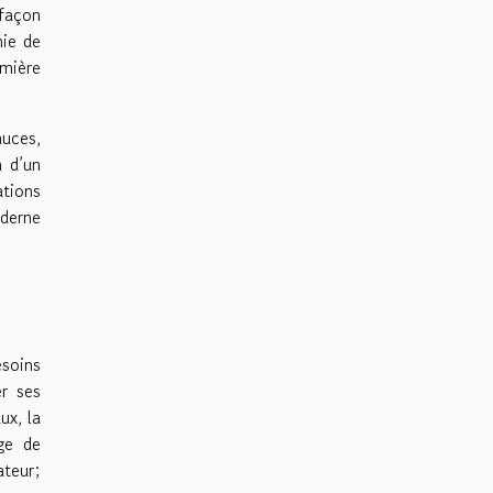
façon
mie de
emière
auces,
n d’un
ations
oderne
esoins
r ses
ux, la
rge de
ateur;