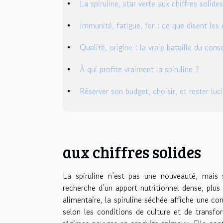
La spiruline, star verte aux chiffres solides
Immunité, fatigue, fer : ce que disent les
Qualité, origine : la vraie bataille du co
À qui profite vraiment la spiruline ?
Réserver son budget, choisir, et rester luc
aux chiffres solides
La spiruline n’est pas une nouveauté, mais 
recherche d’un apport nutritionnel dense, plu
alimentaire, la spiruline séchée affiche une 
selon les conditions de culture et de transfo