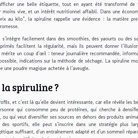
fficher une belle étiquette, tout en ayant été transformé de 
 moins vive, et un intérêt nutritionnel affaibli. Dans une écono
ix au kilo”, la spiruline rappelle une évidence : la matière pr
promesse.
re s’intègre facilement dans des smoothies, des yaourts ou des s
més facilitent la régularité, mais ils peuvent donner l’illusio
e mérite un coup d’œil : teneur journalière recommandée, inform
i possible, indications sur la méthode de séchage. La spiruline m
 une poudre magique achetée à l’aveugle.
la spiruline ?
fils, et c’est là qu’elle devient intéressante, car elle révèle les b
ersonne qui consomme peu de protéines, qui cherche à densifie
 ou qui veut diversifier ses sources en dehors des produits anima
 des sportifs, elle peut s’inscrire dans une stratégie plus la
étique suffisant, d’un entraînement adapté et d’un sommeil répar