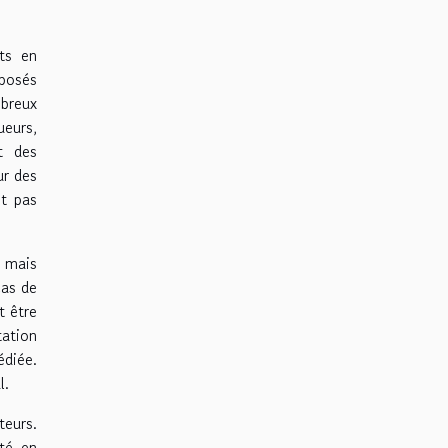
ts en
mposés
breux
ueurs,
t des
ur des
nt pas
, mais
cas de
t être
tation
diée.
l.
teurs.
ité en