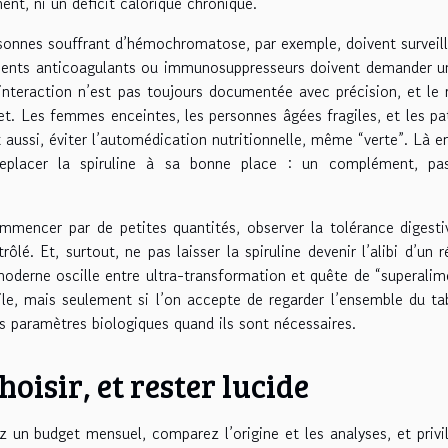
ment, ni un déficit calorique chronique.
rsonnes souffrant d’hémochromatose, par exemple, doivent surveill
ements anticoagulants ou immunosuppresseurs doivent demander u
interaction n’est pas toujours documentée avec précision, et le 
fet. Les femmes enceintes, les personnes âgées fragiles, et les pa
 aussi, éviter l’automédication nutritionnelle, même “verte”. Là e
 replacer la spiruline à sa bonne place : un complément, pa
mencer par de petites quantités, observer la tolérance digesti
ôlé. Et, surtout, ne pas laisser la spiruline devenir l’alibi d’un 
moderne oscille entre ultra-transformation et quête de “superalim
tile, mais seulement si l’on accepte de regarder l’ensemble du ta
t les paramètres biologiques quand ils sont nécessaires.
oisir, et rester lucide
ez un budget mensuel, comparez l’origine et les analyses, et privi