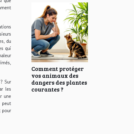
si que
amment
ations
sieurs
es, du
es qui
haleur
rimés,
Comment protéger
vos animaux des
 ? Sur
dangers des plantes
ar les
courantes ?
ur une
n peut
t pour