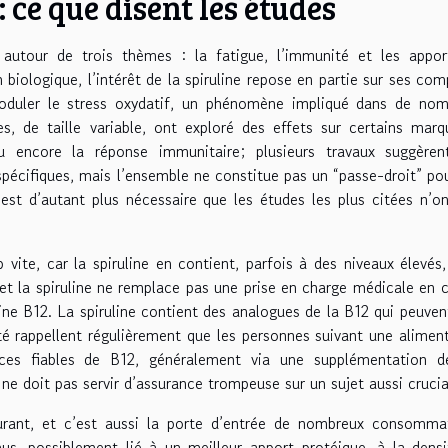
: ce que disent les études
autour de trois thèmes : la fatigue, l’immunité et les appor
biologique, l’intérêt de la spiruline repose en partie sur ses co
moduler le stress oxydatif, un phénomène impliqué dans de nom
s, de taille variable, ont exploré des effets sur certains marq
ou encore la réponse immunitaire; plusieurs travaux suggèren
pécifiques, mais l’ensemble ne constitue pas un “passe-droit” po
est d’autant plus nécessaire que les études les plus citées n’o
 vite, car la spiruline en contient, parfois à des niveaux élevés
 et la spiruline ne remplace pas une prise en charge médicale en 
ine B12. La spiruline contient des analogues de la B12 qui peuven
nté rappellent régulièrement que les personnes suivant une alimen
rces fiables de B12, généralement via une supplémentation dé
 ne doit pas servir d’assurance trompeuse sur un sujet aussi crucia
courant, et c’est aussi la porte d’entrée de nombreux consomma
us, possiblement lié à un meilleur apport protéique, à la dens