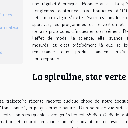
une régularité presque déconcertante : la spir
Longtemps cantonnée aux boutiques diététi
 études
cette micro-algue s’invite désormais dans les ro
sportives, les programmes de prévention et
nsommateur
certains protocoles cliniques en complément. De
l’effet de mode, la science, elle, avance 
mesurés, et c’est précisément là que se jo
renaissance d’un produit ancien, mais
ide
contemporain.
La spiruline, star verte
sa trajectoire récente raconte quelque chose de notre époque
s “fonctionnel”, et perçu comme naturel. D’un point de vue stric
concentration remarquable, avec généralement 55 % à 70 % de pro
rmation, et un profil en acides aminés souvent mis en avant da