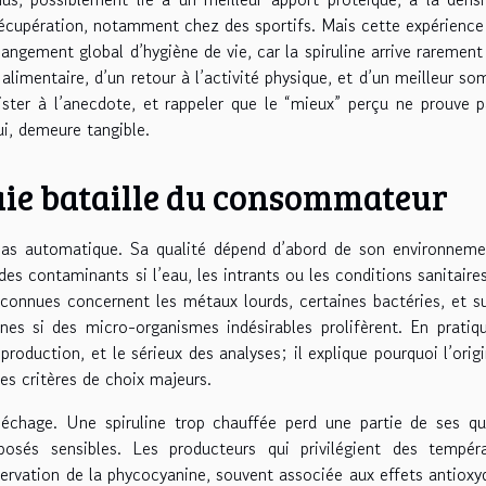
 récupération, notamment chez des sportifs. Mais cette expérience
changement global d’hygiène de vie, car la spiruline arrive rarement
alimentaire, d’un retour à l’activité physique, et d’un meilleur so
sister à l’anecdote, et rappeler que le “mieux” perçu ne prouve 
lui, demeure tangible.
vraie bataille du consommateur
t pas automatique. Sa qualité dépend d’abord de son environnem
es contaminants si l’eau, les intrants ou les conditions sanitaire
 connues concernent les métaux lourds, certaines bactéries, et s
es si des micro-organismes indésirables prolifèrent. En pratiq
production, et le sérieux des analyses; il explique pourquoi l’origi
des critères de choix majeurs.
séchage. Une spiruline trop chauffée perd une partie de ses qu
osés sensibles. Les producteurs qui privilégient des tempéra
ervation de la phycocyanine, souvent associée aux effets antioxy