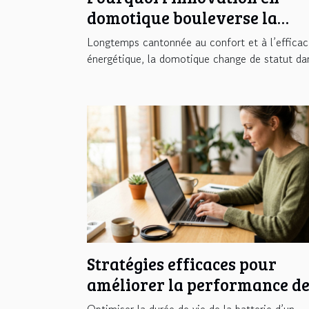
domotique bouleverse la
sécurité des entreprises
Longtemps cantonnée au confort et à l’efficac
énergétique, la domotique change de statut dan
Stratégies efficaces pour
améliorer la performance d
la batterie de votre ordinate
Optimiser la durée de vie de la batterie d’un