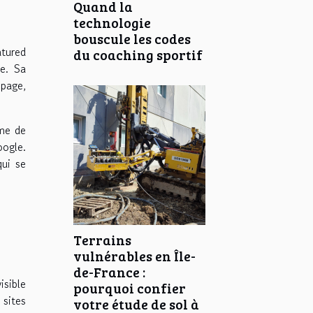
Quand la
technologie
bouscule les codes
atured
du coaching sportif
e. Sa
 page,
rme de
oogle.
qui se
Terrains
vulnérables en Île-
de-France :
isible
pourquoi confier
 sites
votre étude de sol à