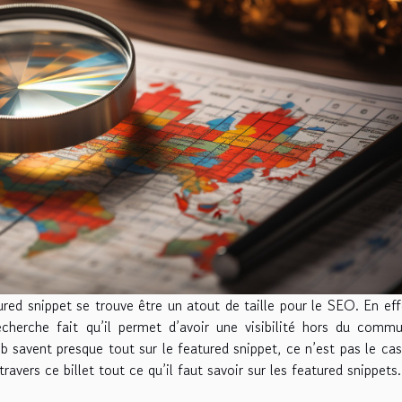
red snippet se trouve être un atout de taille pour le SEO. En eff
echerche fait qu’il permet d’avoir une visibilité hors du comm
eb savent presque tout sur le featured snippet, ce n’est pas le ca
vers ce billet tout ce qu’il faut savoir sur les featured snippets.