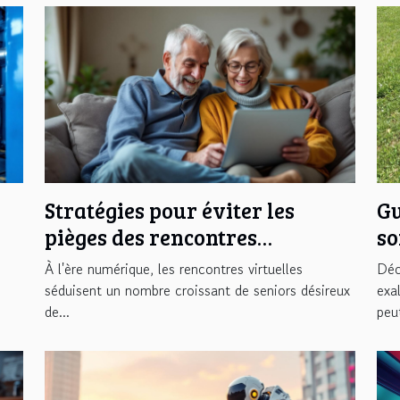
Stratégies pour éviter les
Gu
pièges des rencontres
so
on
virtuelles à l'âge senior
pa
À l'ère numérique, les rencontres virtuelles
Déc
séduisent un nombre croissant de seniors désireux
exa
de...
peut