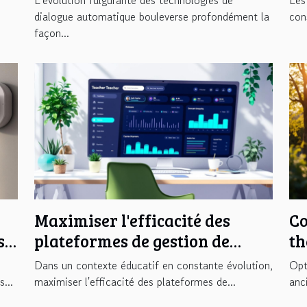
l'interaction en ligne ?
dialogue automatique bouleverse profondément la
con
façon...
Maximiser l'efficacité des
Co
s
plateformes de gestion de
th
carrière pour enseignants
an
Dans un contexte éducatif en constante évolution,
Opt
...
maximiser l'efficacité des plateformes de...
anc