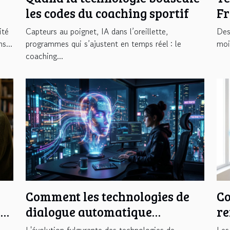
les codes du coaching sportif
Fr
ét
ité
Capteurs au poignet, IA dans l’oreillette,
Des
At
s...
programmes qui s’ajustent en temps réel : le
moi
coaching...
Comment les technologies de
Co
e
dialogue automatique
re
ur
transforment-elles
el
L'évolution fulgurante des technologies de
Les