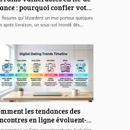
ance : pourquoi confier votre
ude de sol à l'entreprise
 fissures qui lézardent un mur porteur quelques
lantis Géotechnique ?
s après livraison, un sous-sol inondé dès...
mment les tendances des
ncontres en ligne évoluent-
les avec le temps ?
 rencontres en ligne connaissent une évolution