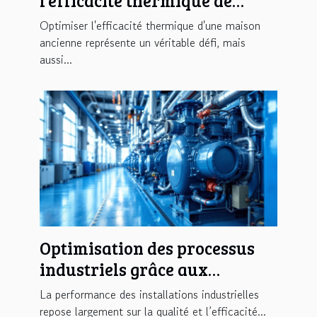
l'efficacité thermique de
votre maison ancienne ?
Optimiser l'efficacité thermique d'une maison
ancienne représente un véritable défi, mais
aussi...
Optimisation des processus
industriels grâce aux
compresseurs à basse
La performance des installations industrielles
pression
repose largement sur la qualité et l’efficacité...