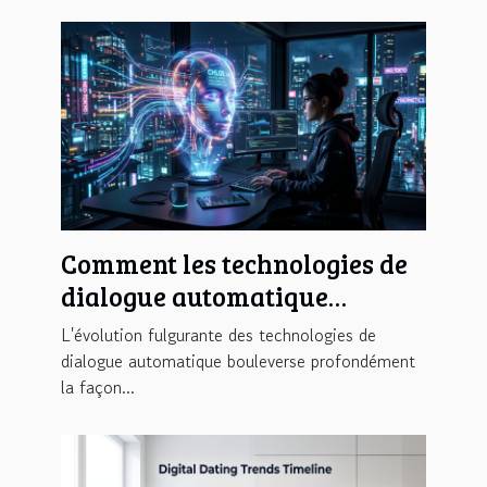
Comment les technologies de
dialogue automatique
transforment-elles
L'évolution fulgurante des technologies de
l'interaction en ligne ?
dialogue automatique bouleverse profondément
la façon...