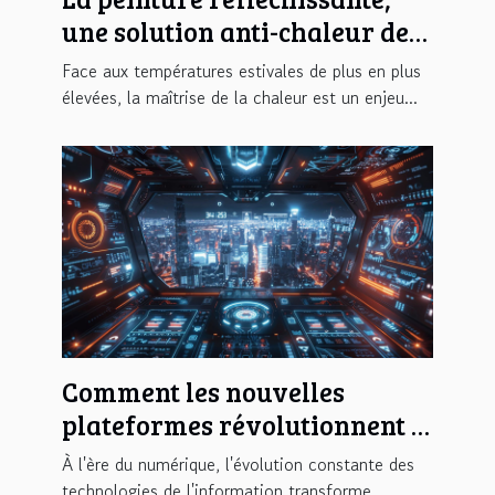
une solution anti-chaleur de
pointe à tester en 2025 !
Face aux températures estivales de plus en plus
élevées, la maîtrise de la chaleur est un enjeu...
Comment les nouvelles
plateformes révolutionnent le
téléchargement de contenus
À l'ère du numérique, l'évolution constante des
en 2025
technologies de l'information transforme...