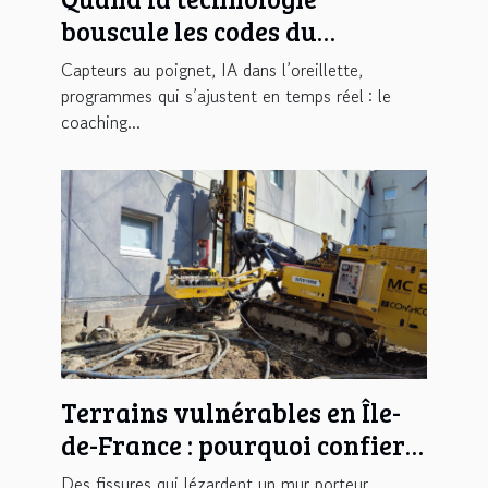
bouscule les codes du
coaching sportif
Capteurs au poignet, IA dans l’oreillette,
programmes qui s’ajustent en temps réel : le
coaching...
Terrains vulnérables en Île-
de-France : pourquoi confier
votre étude de sol à
Des fissures qui lézardent un mur porteur