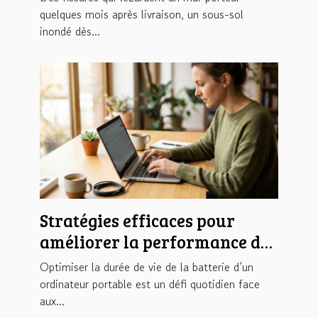
l'entreprise Atlantis
quelques mois après livraison, un sous-sol
inondé dès...
Géotechnique ?
Stratégies efficaces pour
améliorer la performance de
la batterie de votre
Optimiser la durée de vie de la batterie d’un
ordinateur portable
ordinateur portable est un défi quotidien face
aux...