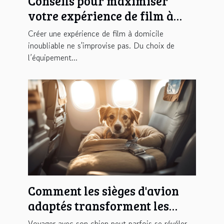
Conseils pour maximiser
votre expérience de film à
domicile
Créer une expérience de film à domicile
inoubliable ne s'improvise pas. Du choix de
l’équipement...
Comment les sièges d'avion
adaptés transforment les
voyages avec votre chien ?
Voyager avec son chien peut parfois se révéler