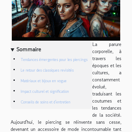
La parure
Sommaire
corporelle, à
travers les
Tendances émergentes pour les piercings
époques et les
Le retour des classiques revisités
cultures, a
constamment
Matériaux et bijoux en vogue
évolué,
Impact culturel et signification
traduisant les
coutumes et
Conseils de soins et d'entretien
les tendances
de la société.
Aujourd'hui, le piercing se réinvente sans cesse,
devenant un accessoire de mode incontournable tant