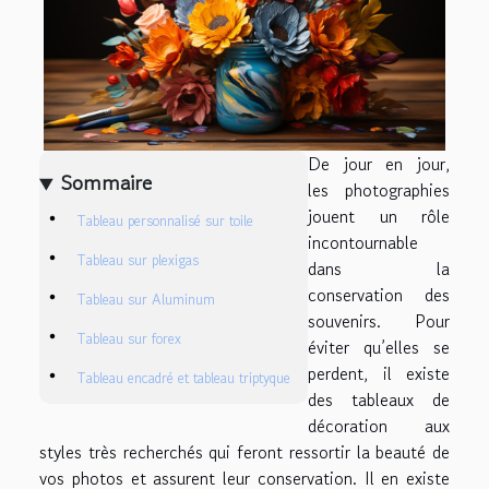
De jour en jour,
Sommaire
les photographies
jouent un rôle
Tableau personnalisé sur toile
incontournable
Tableau sur plexigas
dans la
conservation des
Tableau sur Aluminum
souvenirs. Pour
Tableau sur forex
éviter qu’elles se
perdent, il existe
Tableau encadré et tableau triptyque
des tableaux de
décoration aux
styles très recherchés qui feront ressortir la beauté de
vos photos et assurent leur conservation. Il en existe