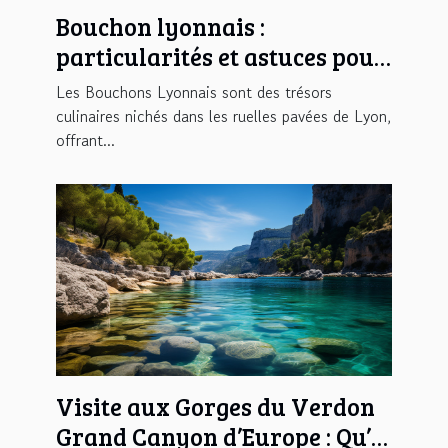
Bouchon lyonnais :
particularités et astuces pour
bien en profiter
Les Bouchons Lyonnais sont des trésors
culinaires nichés dans les ruelles pavées de Lyon,
offrant...
Visite aux Gorges du Verdon
Grand Canyon d’Europe : Qu’y