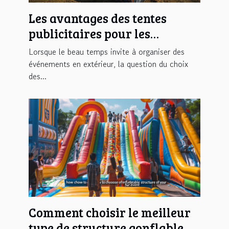
Les avantages des tentes
publicitaires pour les
événements en plein air
Lorsque le beau temps invite à organiser des
événements en extérieur, la question du choix
des...
Comment choisir le meilleur
type de structure gonflable