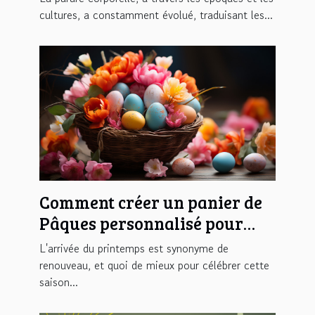
cultures, a constamment évolué, traduisant les...
Comment créer un panier de
Pâques personnalisé pour
une chasse aux œufs
L'arrivée du printemps est synonyme de
inoubliable
renouveau, et quoi de mieux pour célébrer cette
saison...