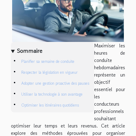
Maximiser les
Sommaire
heures de
conduite
Planifier sa semaine de conduite
hebdomadaires
Respecter la législation en vigueur
représente un
objectif
Adopter une gestion proactive des pauses
essentiel pour
Utiliser la technologie à son avantage
les
conducteurs
Optimiser les itinéraires quotidiens
professionnels
souhaitant
optimiser leur temps et leurs revenus. Cet article
explore des méthodes éprouvées pour organiser