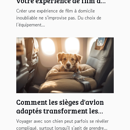
votre expérience de film à
domicile
Créer une expérience de film à domicile
inoubliable ne s'improvise pas. Du choix de
l’équipement...
Comment les sièges d'avion
adaptés transforment les
voyages avec votre chien ?
Voyager avec son chien peut parfois se révéler
compliqué, surtout lorsqu'il s'agit de prendre...