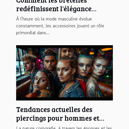
redéfinissent l'élégance
masculine moderne
À l'heure où la mode masculine évolue
constamment, les accessoires jouent un rôle
primordial dans...
Tendances actuelles des
piercings pour hommes et
femmes en cette saison
La parure corporelle, à travers les époques et les