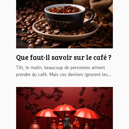
Que faut-il savoir sur le café ?
Tôt, le matin, beaucoup de personnes aiment
prendre du café. Mais ces derniers ignorent les...