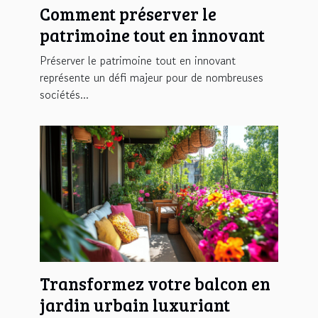
Comment préserver le
patrimoine tout en innovant
Préserver le patrimoine tout en innovant
représente un défi majeur pour de nombreuses
sociétés...
Transformez votre balcon en
jardin urbain luxuriant