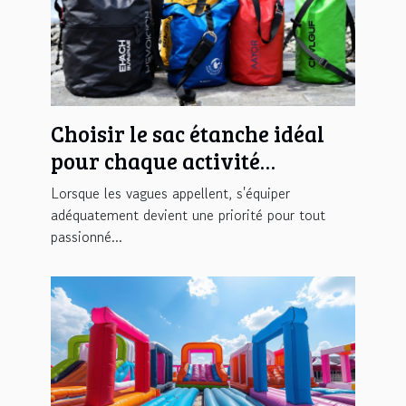
Choisir le sac étanche idéal
pour chaque activité
nautique
Lorsque les vagues appellent, s'équiper
adéquatement devient une priorité pour tout
passionné...