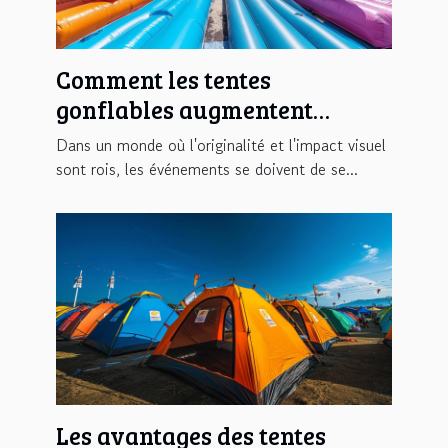
Comment les tentes
gonflables augmentent
l'impact visuel des
Dans un monde où l'originalité et l'impact visuel
événements
sont rois, les événements se doivent de se...
Les avantages des tentes