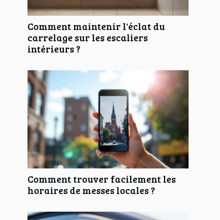
Comment maintenir l'éclat du
carrelage sur les escaliers
intérieurs ?
Comment trouver facilement les
horaires de messes locales ?