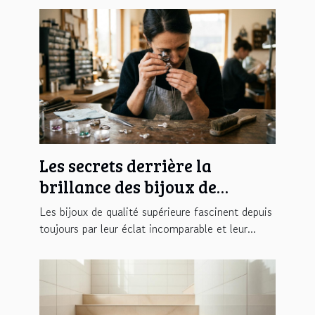
Les secrets derrière la
brillance des bijoux de
qualité supérieure
Les bijoux de qualité supérieure fascinent depuis
toujours par leur éclat incomparable et leur...