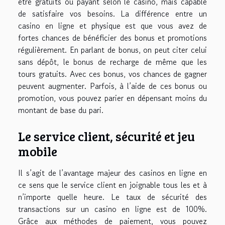
être gratuits ou payant selon le casino, mais capable
de satisfaire vos besoins. La différence entre un
casino en ligne et physique est que vous avez de
fortes chances de bénéficier des bonus et promotions
régulièrement. En parlant de bonus, on peut citer celui
sans dépôt, le bonus de recharge de même que les
tours gratuits. Avec ces bonus, vos chances de gagner
peuvent augmenter. Parfois, à l’aide de ces bonus ou
promotion, vous pouvez parier en dépensant moins du
montant de base du pari.
Le service client, sécurité et jeu
mobile
Il s’agit de l’avantage majeur des casinos en ligne en
ce sens que le service client en joignable tous les et à
n’importe quelle heure. Le taux de sécurité des
transactions sur un casino en ligne est de 100%.
Grâce aux méthodes de paiement, vous pouvez