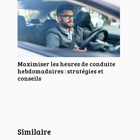
Maximiser les heures de conduite
hebdomadaires : stratégies et
conseils
Similaire