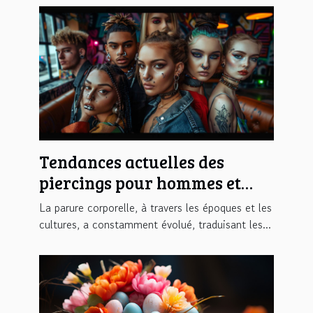
Tendances actuelles des
piercings pour hommes et
femmes en cette saison
La parure corporelle, à travers les époques et les
cultures, a constamment évolué, traduisant les...