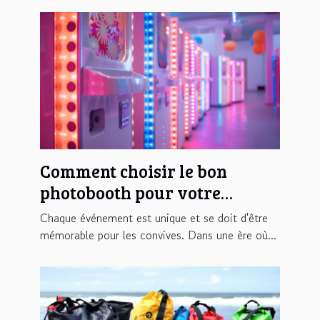
Comment choisir le bon
photobooth pour votre
événement
Chaque événement est unique et se doit d'être
mémorable pour les convives. Dans une ère où...